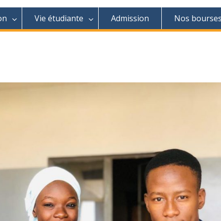
on
Vie étudiante
Admission
Nos bourse