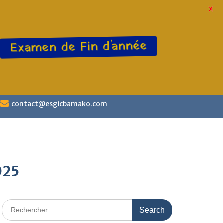
X
Examen de Fin d'année
contact@esgicbamako.com
025