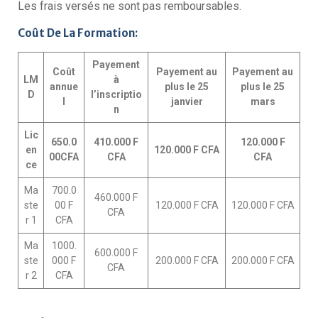
Les frais versés ne sont pas remboursables.
Coût De La Formation:
Payement
Coût
Payement au
Payement au
LM
à
annue
plus le 25
plus le 25
D
l’inscriptio
l
janvier
mars
n
Lic
650.0
410.000 F
120.000 F
en
120.000 F CFA
00CFA
CFA
CFA
ce
Ma
700.0
460.000 F
ste
00 F
120.000 F CFA
120.000 F CFA
CFA
r 1
CFA
Ma
1000.
600.000 F
ste
000 F
200.000 F CFA
200.000 F CFA
CFA
r 2
CFA