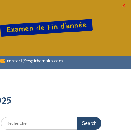
X
Examen de Fin d'année
contact@esgicbamako.com
025