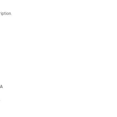
iption.
2
FA
A