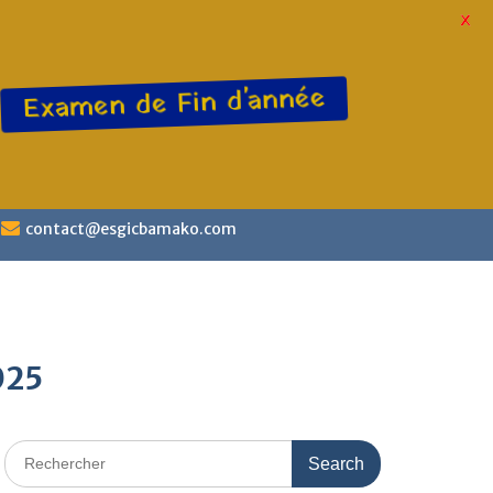
X
Examen de Fin d'année
contact@esgicbamako.com
025