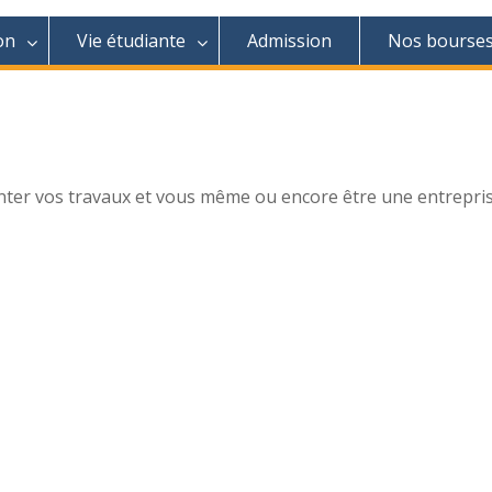
on
Vie étudiante
Admission
Nos bourse
enter vos travaux et vous même ou encore être une entrepri