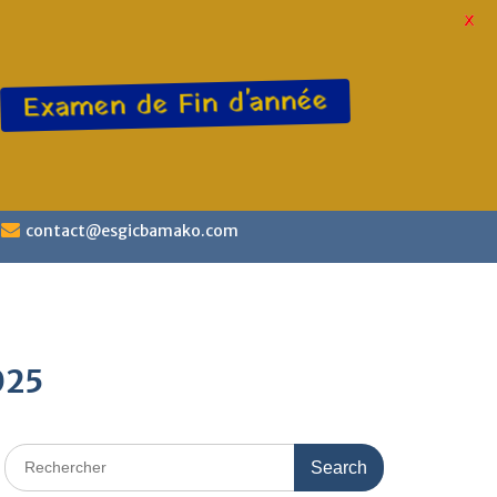
X
Examen de Fin d'année
contact@esgicbamako.com
025