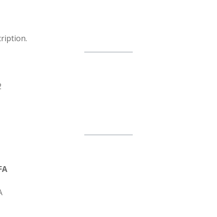
ription.
2
FA
A