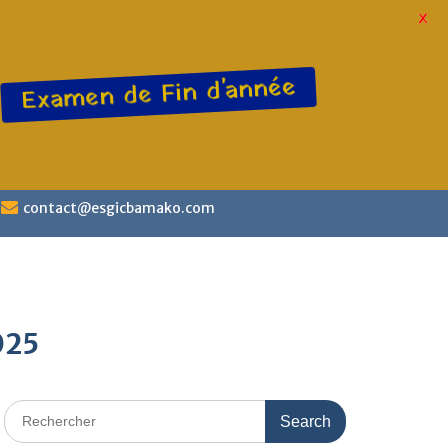
X
Examen de Fin d'année
contact@esgicbamako.com
025