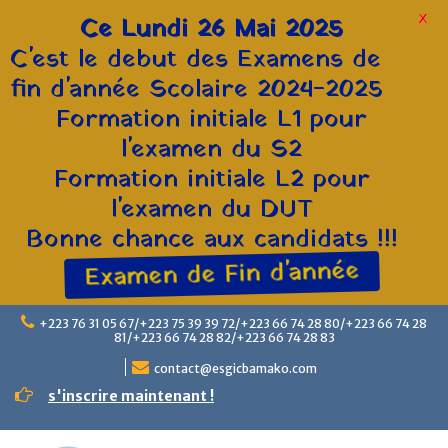
X
Ce Lundi 26 Mai 2025
C'est le debut des Examens de
fin d'année Scolaire 2024-2025
Formation initiale L1 pour
l'examen du S2
Formation initiale L2 pour
l'examen du DUT
Bonne chance aux candidats !!!
Examen de Fin d'année
+223 76 31 05 67/+223 75 39 39 72/+223 66 74 28 80/+223 66 74 28
81/+223 66 74 28 82/+223 66 74 28 83
contact@esgicbamako.com
s'inscrire maintenant !